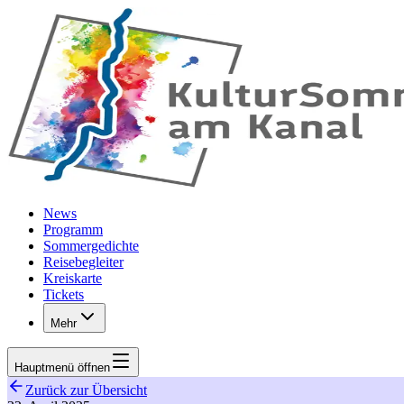
Zum Hauptinhalt springen
News
Programm
Sommergedichte
Reisebegleiter
Kreiskarte
Tickets
Mehr
Hauptmenü
öffnen
Zurück zur Übersicht