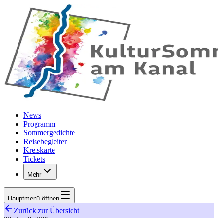
Zum Hauptinhalt springen
News
Programm
Sommergedichte
Reisebegleiter
Kreiskarte
Tickets
Mehr
Hauptmenü
öffnen
Zurück zur Übersicht